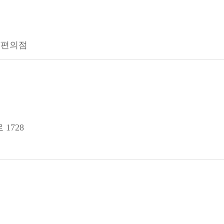
CU편의점
1728