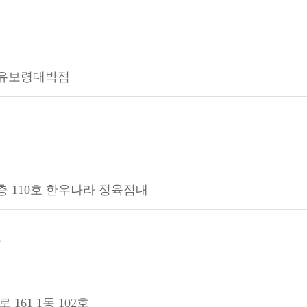
씨유보령대박점
1층 110호 한우나라 정육점내
161 1동 102호