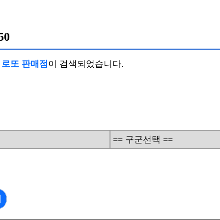
50
의 로또 판매점
이 검색되었습니다.
== 구군선택 ==
기