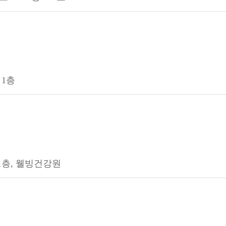
 1층
1층, 웰빙건강원