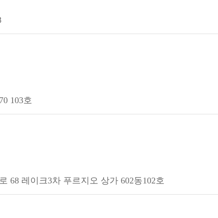
8
0 103호
 68 레이크3차 푸르지오 상가 602동102호