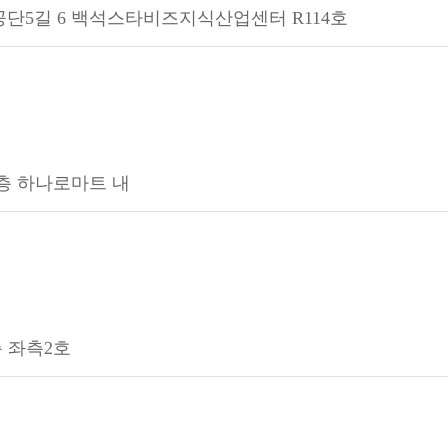
단5길 6 백석스타비즈지식산업센터 R114호
1층 하나로마트 내
층 좌측2호