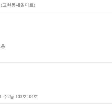
2 (고현동세일마트)
1층
 주2동 103호104호