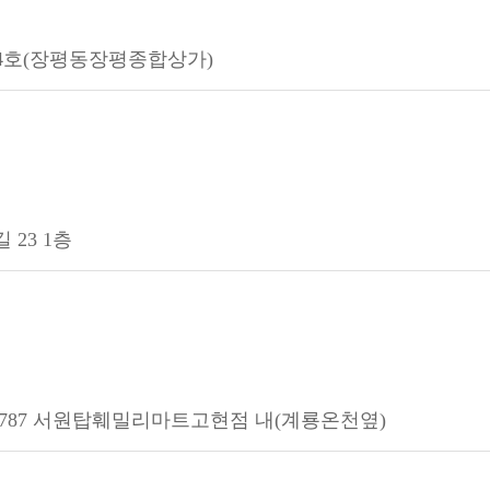
154호(장평동장평종합상가)
23 1층
787 서원탑훼밀리마트고현점 내(계룡온천옆)