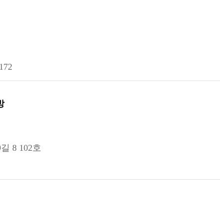
72
방
 8 102호