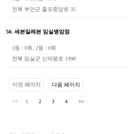
전북 부안군 줄포중앙로 35
50. 세븐일레븐 임실병암점
1등 : 0회, 2등 : 0회
전북 임실군 신덕평로 1998
이전 페이지
다음 페이지
<<
1
2
3
4
>>