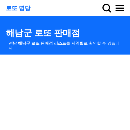
로또 명당
해남군 로또 판매점
전남 해남군 로또 판매점 리스트
를
지역별로
확인할 수 있습니
다.