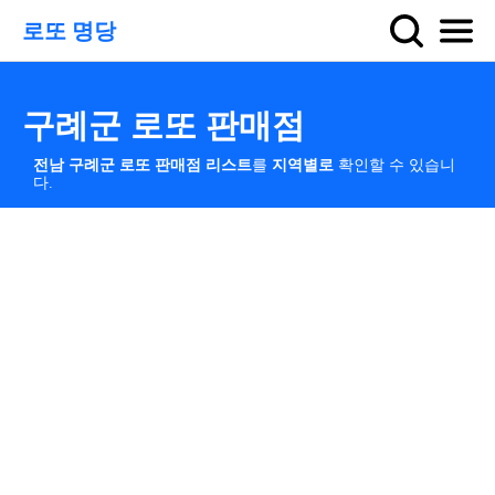
로또 명당
구례군 로또 판매점
전남 구례군 로또 판매점 리스트
를
지역별로
확인할 수 있습니
다.