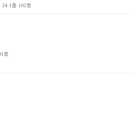
4 1층 102호
01호