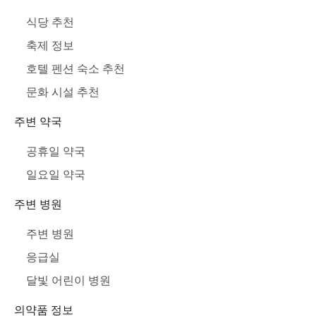
식당 추천
축제 정보
호텔 펜션 숙소 추천
문화 시설 추천
주변 약국
공휴일 약국
일요일 약국
주변 병원
주변 병원
응급실
달빛 어린이 병원
의약품 정보