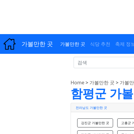
가볼만한 곳
가볼만한 곳
식당 추천
축제 정
Home
>
가볼만한 곳
>
가볼만
함평군 가볼
전라남도 가볼만한 곳
강진군 가볼만한 곳
고흥군 