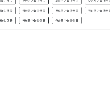
가볼만한 곳
무안군 가볼만한 곳
보성군 가볼만한 곳
순천시 가볼만한 
가볼만한 곳
영암군 가볼만한 곳
완도군 가볼만한 곳
장성군 가볼만한 
가볼만한 곳
해남군 가볼만한 곳
화순군 가볼만한 곳