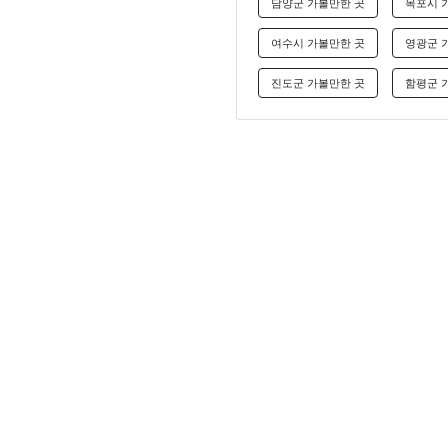
담양군 가볼만한 곳
목포시 
여수시 가볼만한 곳
영광군 
진도군 가볼만한 곳
함평군 