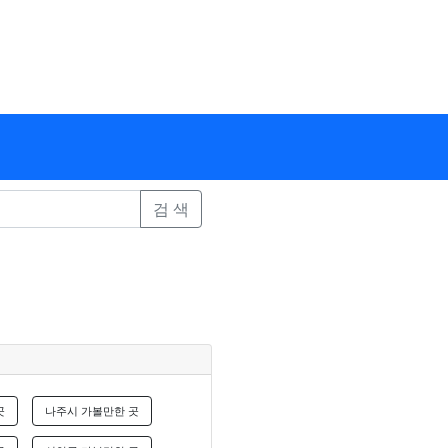
검 색
곳
나주시 가볼만한 곳