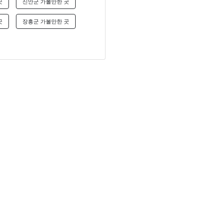
곳
신안군 가볼만한 곳
곳
장흥군 가볼만한 곳