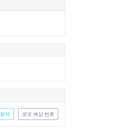
 분석
로또 예상 번호