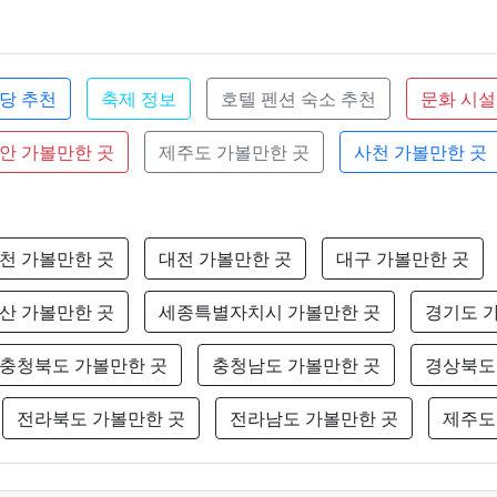
당 추천
축제 정보
호텔 펜션 숙소 추천
문화 시설
안 가볼만한 곳
제주도 가볼만한 곳
사천 가볼만한 곳
천 가볼만한 곳
대전 가볼만한 곳
대구 가볼만한 곳
산 가볼만한 곳
세종특별자치시 가볼만한 곳
경기도 
충청북도 가볼만한 곳
충청남도 가볼만한 곳
경상북도
전라북도 가볼만한 곳
전라남도 가볼만한 곳
제주도