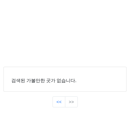
검색된 가볼만한 곳가 없습니다.
<<
>>