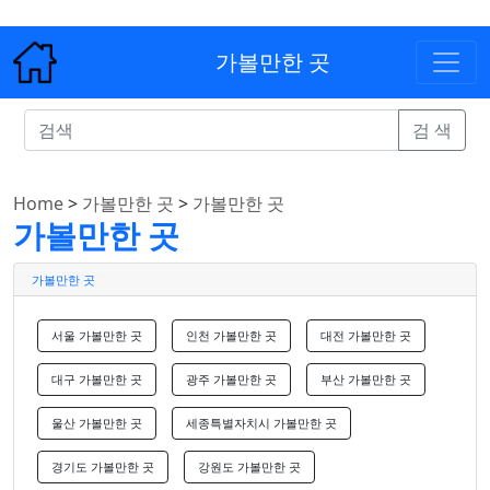
가볼만한 곳
검 색
Home
>
가볼만한 곳
>
가볼만한 곳
가볼만한 곳
가볼만한 곳
서울 가볼만한 곳
인천 가볼만한 곳
대전 가볼만한 곳
대구 가볼만한 곳
광주 가볼만한 곳
부산 가볼만한 곳
울산 가볼만한 곳
세종특별자치시 가볼만한 곳
경기도 가볼만한 곳
강원도 가볼만한 곳