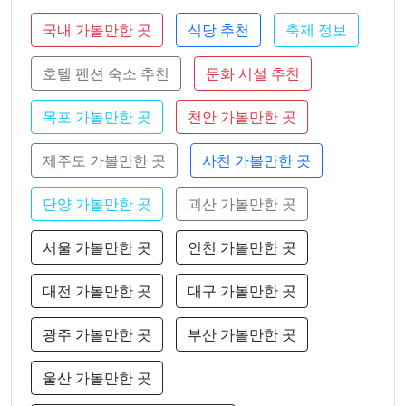
국내 가볼만한 곳
식당 추천
축제 정보
호텔 펜션 숙소 추천
문화 시설 추천
목포 가볼만한 곳
천안 가볼만한 곳
제주도 가볼만한 곳
사천 가볼만한 곳
단양 가볼만한 곳
괴산 가볼만한 곳
서울 가볼만한 곳
인천 가볼만한 곳
대전 가볼만한 곳
대구 가볼만한 곳
광주 가볼만한 곳
부산 가볼만한 곳
울산 가볼만한 곳