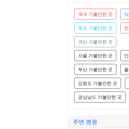
국내 가볼만한 곳
식
목포 가볼만한 곳
천
괴산 가볼만한 곳
서울 가볼만한 곳
인
부산 가볼만한 곳
울
강원도 가볼만한 곳
경상남도 가볼만한 곳
주변 병원