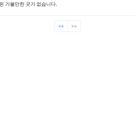
된 가볼만한 곳가 없습니다.
<<
>>