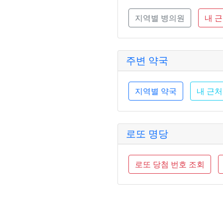
지역별 병의원
내 
주변 약국
지역별 약국
내 근처
로또 명당
로또 당첨 번호 조회