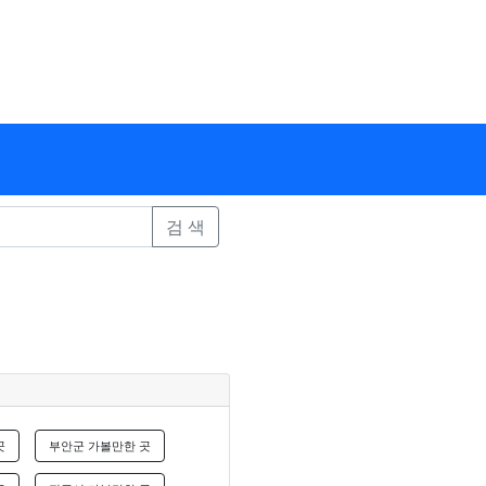
검 색
곳
부안군 가볼만한 곳