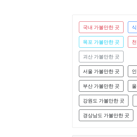
국내 가볼만한 곳
식
목포 가볼만한 곳
천
괴산 가볼만한 곳
서울 가볼만한 곳
인
부산 가볼만한 곳
울
강원도 가볼만한 곳
경상남도 가볼만한 곳