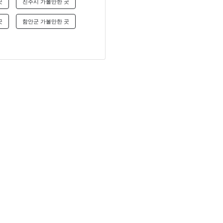
곳
진주시 가볼만한 곳
곳
함안군 가볼만한 곳