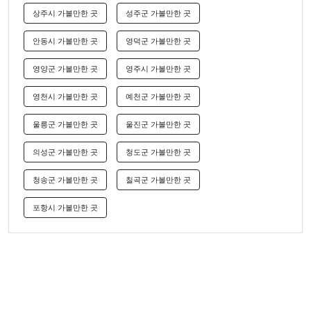
상주시 가볼만한 곳
성주군 가볼만한 곳
안동시 가볼만한 곳
영덕군 가볼만한 곳
영양군 가볼만한 곳
영주시 가볼만한 곳
영천시 가볼만한 곳
예천군 가볼만한 곳
울릉군 가볼만한 곳
울진군 가볼만한 곳
의성군 가볼만한 곳
청도군 가볼만한 곳
청송군 가볼만한 곳
칠곡군 가볼만한 곳
포항시 가볼만한 곳