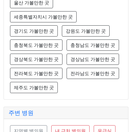
울산 가볼만한 곳
세종특별자치시 가볼만한 곳
경기도 가볼만한 곳
강원도 가볼만한 곳
충청북도 가볼만한 곳
충청남도 가볼만한 곳
경상북도 가볼만한 곳
경상남도 가볼만한 곳
전라북도 가볼만한 곳
전라남도 가볼만한 곳
제주도 가볼만한 곳
주변 병원
지역별 병의원
내 근처 병의원
응급실