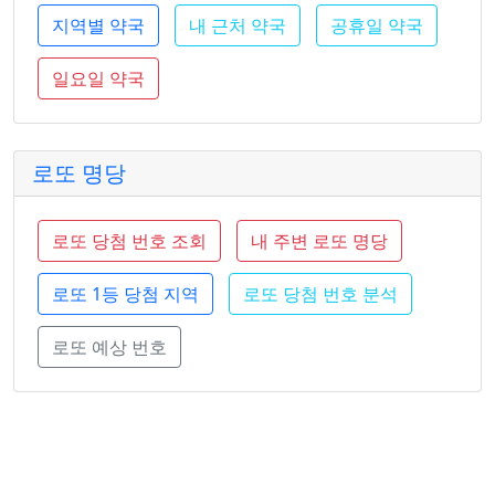
지역별 약국
내 근처 약국
공휴일 약국
일요일 약국
로또 명당
로또 당첨 번호 조회
내 주변 로또 명당
로또 1등 당첨 지역
로또 당첨 번호 분석
로또 예상 번호