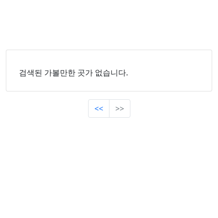
검색된 가볼만한 곳가 없습니다.
<<
>>