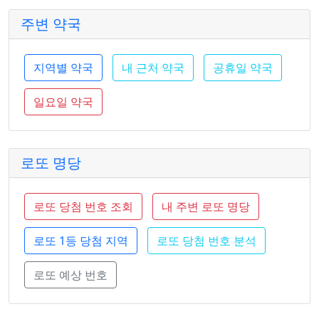
주변 약국
지역별 약국
내 근처 약국
공휴일 약국
일요일 약국
로또 명당
로또 당첨 번호 조회
내 주변 로또 명당
로또 1등 당첨 지역
로또 당첨 번호 분석
로또 예상 번호