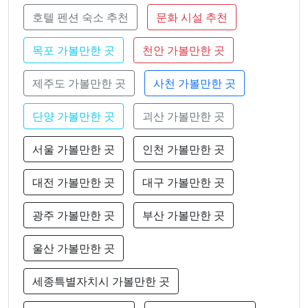
호텔 펜션 숙소 추천
문화 시설 추천
목포 가볼만한 곳
천안 가볼만한 곳
제주도 가볼만한 곳
사천 가볼만한 곳
단양 가볼만한 곳
괴산 가볼만한 곳
서울 가볼만한 곳
인천 가볼만한 곳
대전 가볼만한 곳
대구 가볼만한 곳
광주 가볼만한 곳
부산 가볼만한 곳
울산 가볼만한 곳
세종특별자치시 가볼만한 곳