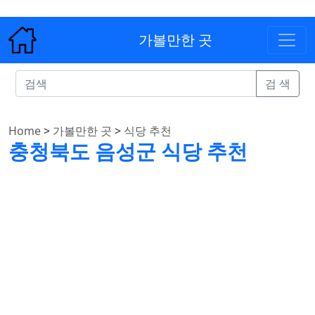
가볼만한 곳
검 색
Home
>
가볼만한 곳
>
식당 추천
충청북도 음성군 식당 추천