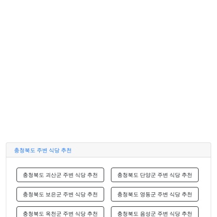
충청북도 주변 식당 추천
충청북도 괴산군 주변 식당 추천
충청북도 단양군 주변 식당 추천
충청북도 보은군 주변 식당 추천
충청북도 영동군 주변 식당 추천
충청북도 옥천군 주변 식당 추천
충청북도 음성군 주변 식당 추천