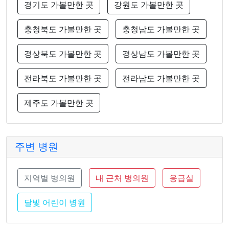
경기도 가볼만한 곳
강원도 가볼만한 곳
충청북도 가볼만한 곳
충청남도 가볼만한 곳
경상북도 가볼만한 곳
경상남도 가볼만한 곳
전라북도 가볼만한 곳
전라남도 가볼만한 곳
제주도 가볼만한 곳
주변 병원
지역별 병의원
내 근처 병의원
응급실
달빛 어린이 병원