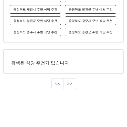
충청북도 제천시 주변 식당 추천
충청북도 진천군 주변 식당 추천
충청북도 청원군 주변 식당 추천
충청북도 청주시 주변 식당 추천
충청북도 충주시 주변 식당 추천
충청북도 증평군 주변 식당 추천
검색된 식당 추천가 없습니다.
<<
>>