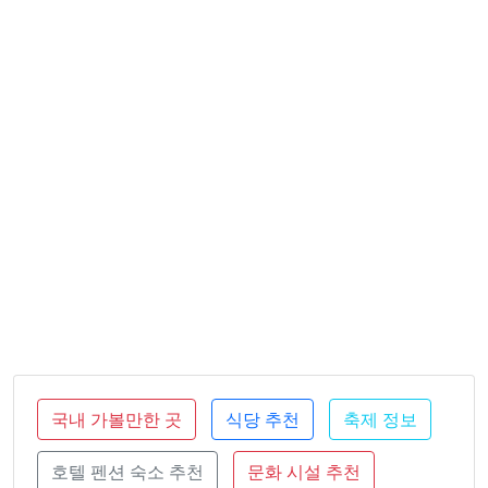
국내 가볼만한 곳
식당 추천
축제 정보
호텔 펜션 숙소 추천
문화 시설 추천