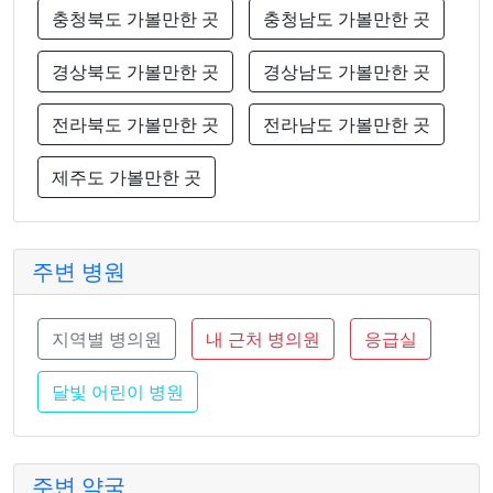
충청북도 가볼만한 곳
충청남도 가볼만한 곳
경상북도 가볼만한 곳
경상남도 가볼만한 곳
전라북도 가볼만한 곳
전라남도 가볼만한 곳
제주도 가볼만한 곳
주변 병원
지역별 병의원
내 근처 병의원
응급실
달빛 어린이 병원
주변 약국