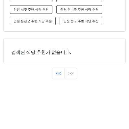
인천 서구 주변 식당 추천
인천 연수구 주변 식당 추천
인천 옹진군 주변 식당 추천
인천 중구 주변 식당 추천
검색된 식당 추천가 없습니다.
<<
>>