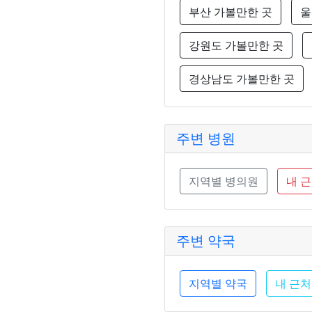
부산 가볼만한 곳
울
강원도 가볼만한 곳
경상남도 가볼만한 곳
주변 병원
지역별 병의원
내 
주변 약국
지역별 약국
내 근처