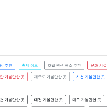
당 추천
축제 정보
호텔 펜션 숙소 추천
문화 시설
안 가볼만한 곳
제주도 가볼만한 곳
사천 가볼만한 곳
천 가볼만한 곳
대전 가볼만한 곳
대구 가볼만한 곳