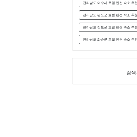
전라남도 여수시 호텔 펜션 숙소 추
전라남도 완도군 호텔 펜션 숙소 추
전라남도 진도군 호텔 펜션 숙소 추
전라남도 화순군 호텔 펜션 숙소 추
검색