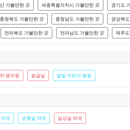
산 가볼만한 곳
세종특별자치시 가볼만한 곳
경기도 
충청북도 가볼만한 곳
충청남도 가볼만한 곳
경상북도
전라북도 가볼만한 곳
전라남도 가볼만한 곳
제주도
근처 병의원
응급실
달빛 어린이 병원
 약국
공휴일 약국
일요일 약국