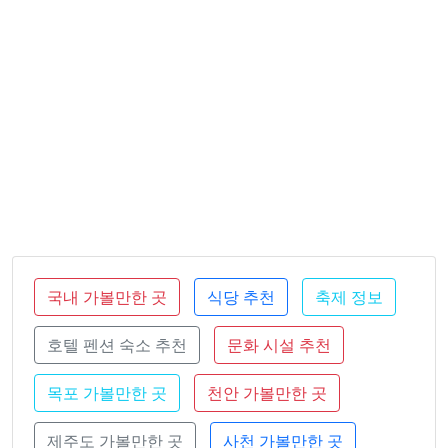
국내 가볼만한 곳
식당 추천
축제 정보
호텔 펜션 숙소 추천
문화 시설 추천
목포 가볼만한 곳
천안 가볼만한 곳
제주도 가볼만한 곳
사천 가볼만한 곳