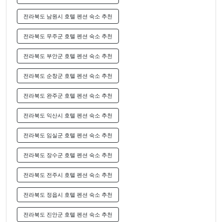
전라북도 남원시 호텔 펜션 숙소 추천
전라북도 무주군 호텔 펜션 숙소 추천
전라북도 부안군 호텔 펜션 숙소 추천
전라북도 순창군 호텔 펜션 숙소 추천
전라북도 완주군 호텔 펜션 숙소 추천
전라북도 익산시 호텔 펜션 숙소 추천
전라북도 임실군 호텔 펜션 숙소 추천
전라북도 장수군 호텔 펜션 숙소 추천
전라북도 전주시 호텔 펜션 숙소 추천
전라북도 정읍시 호텔 펜션 숙소 추천
전라북도 진안군 호텔 펜션 숙소 추천