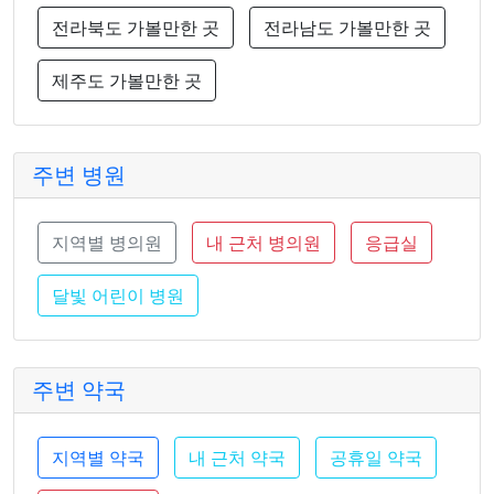
전라북도 가볼만한 곳
전라남도 가볼만한 곳
제주도 가볼만한 곳
주변 병원
지역별 병의원
내 근처 병의원
응급실
달빛 어린이 병원
주변 약국
지역별 약국
내 근처 약국
공휴일 약국