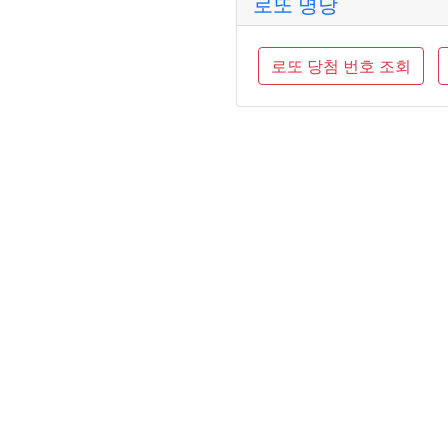
로또 명당
로또 당첨 번호 조회