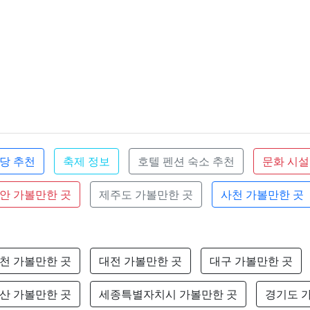
당 추천
축제 정보
호텔 펜션 숙소 추천
문화 시설
안 가볼만한 곳
제주도 가볼만한 곳
사천 가볼만한 곳
천 가볼만한 곳
대전 가볼만한 곳
대구 가볼만한 곳
산 가볼만한 곳
세종특별자치시 가볼만한 곳
경기도 