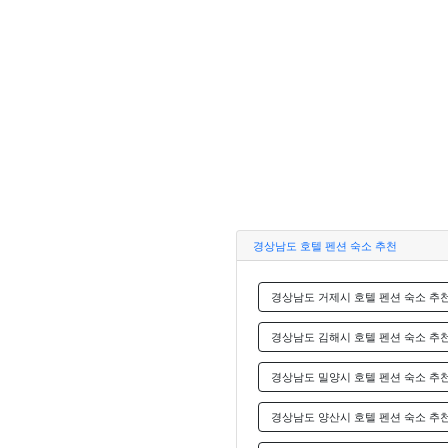
경상남도 호텔 펜션 숙소 추천
경상남도 거제시 호텔 펜션 숙소 추
경상남도 김해시 호텔 펜션 숙소 추
경상남도 밀양시 호텔 펜션 숙소 추
경상남도 양산시 호텔 펜션 숙소 추