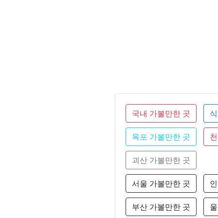
국내 가볼만한 곳
식
목포 가볼만한 곳
천
괴산 가볼만한 곳
서울 가볼만한 곳
인
부산 가볼만한 곳
울