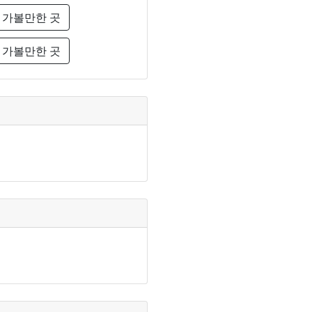
 가볼만한 곳
 가볼만한 곳