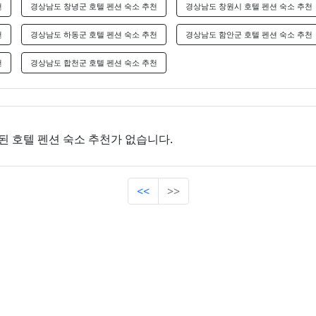
천
경상남도 창녕군 호텔 펜션 숙소 추천
경상남도 창원시 호텔 펜션 숙소 추천
천
경상남도 하동군 호텔 펜션 숙소 추천
경상남도 함안군 호텔 펜션 숙소 추천
천
경상남도 합천군 호텔 펜션 숙소 추천
된 호텔 펜션 숙소 추천가 없습니다.
<<
>>