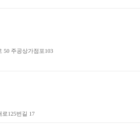
 50 주공상가점포103
로125번길 17