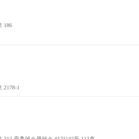
186
178-1
312 중흥에스클래스 상가142동 113호