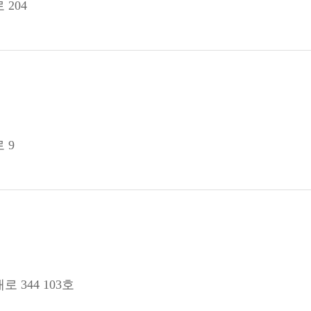
204
 9
 344 103호