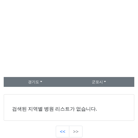
경기도
군포시
검색된 지역별 병원 리스트가 없습니다.
<<
>>