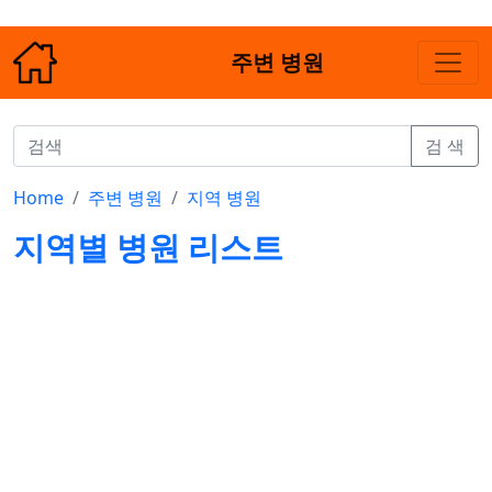
주변 병원
검 색
Home
주변 병원
지역 병원
지역별 병원 리스트