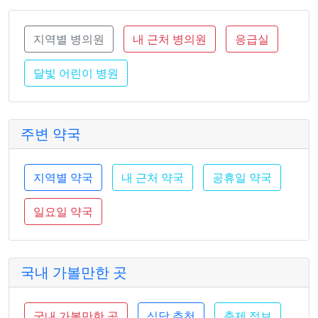
지역별 병의원
내 근처 병의원
응급실
달빛 어린이 병원
주변 약국
지역별 약국
내 근처 약국
공휴일 약국
일요일 약국
국내 가볼만한 곳
국내 가볼만한 곳
식당 추천
축제 정보