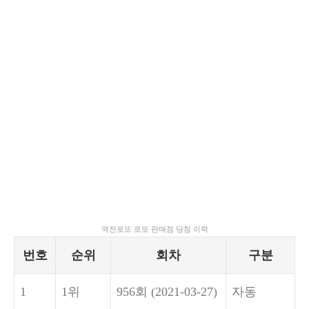
역전로또 로또 판매점 당첨 이력
번호
순위
회차
구분
1
1위
956회
(2021-03-27)
자동