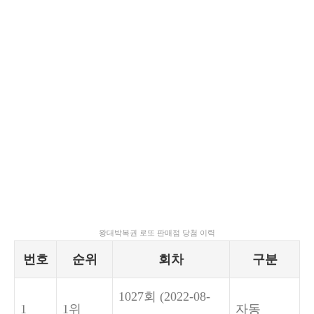
왕대박복권 로또 판매점 당첨 이력
번호
순위
회차
구분
1027회
(2022-08-
1
1위
자동