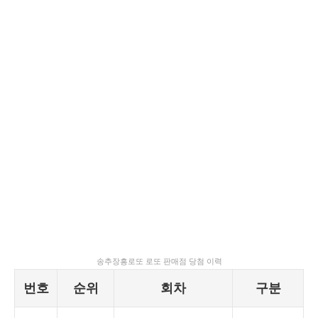
송추장흥로또 로또 판매점 당첨 이력
번호
순위
회차
구분