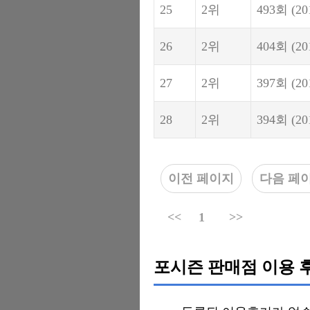
25
2위
493회
(20
26
2위
404회
(20
27
2위
397회
(20
28
2위
394회
(20
이전 페이지
다음 페
<<
1
>>
포시즌 판매점 이용 