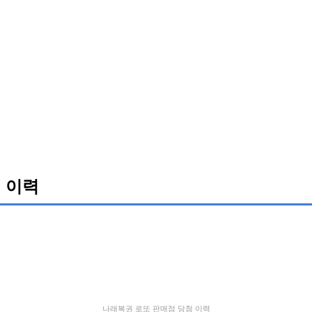
 이력
나래복권 로또 판매점 당첨 이력