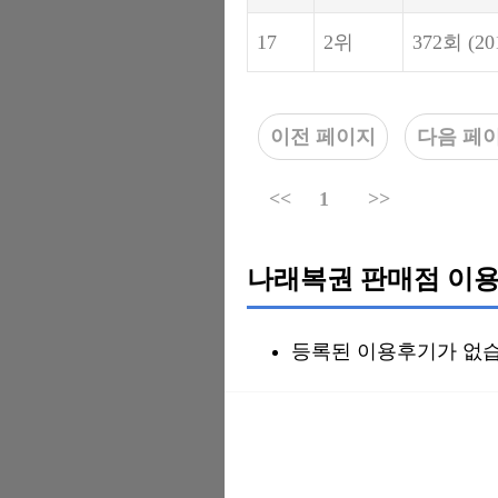
17
2위
372회
(20
이전 페이지
다음 페
<<
1
>>
나래복권 판매점 이용
등록된 이용후기가 없습