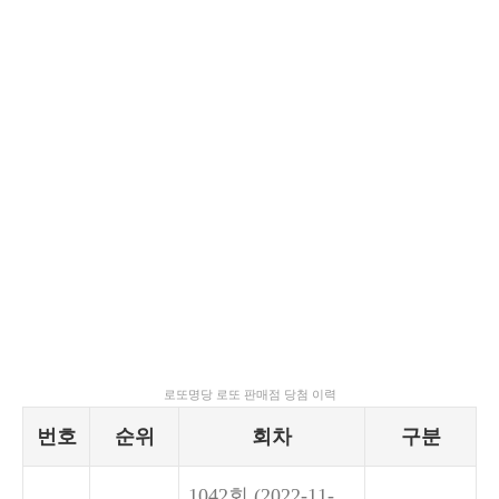
로또명당 로또 판매점 당첨 이력
번호
순위
회차
구분
1042회
(2022-11-