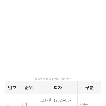
로또복권 로또 판매점 당첨 이력
번호
순위
회차
구분
1217회
(2026-03-
1
1위
자동