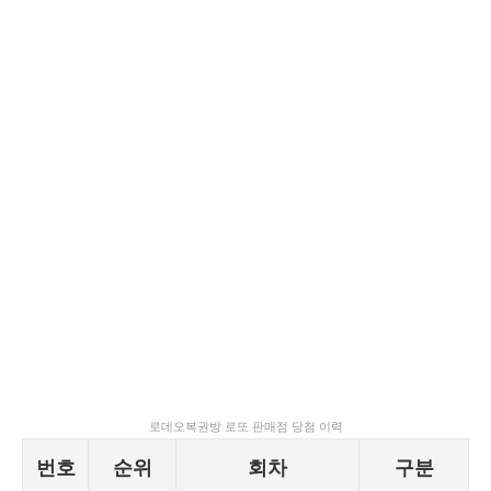
로데오복권방 로또 판매점 당첨 이력
번호
순위
회차
구분