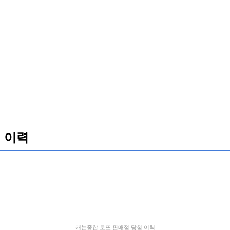
 이력
캐논종합 로또 판매점 당첨 이력