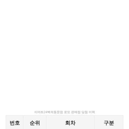
이마트24백석동문점 로또 판매점 당첨 이력
번호
순위
회차
구분