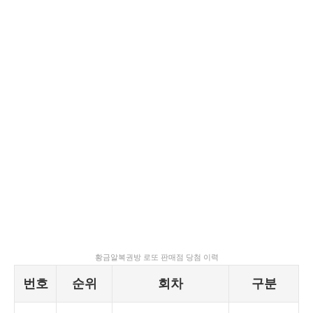
황금알복권방 로또 판매점 당첨 이력
번호
순위
회차
구분