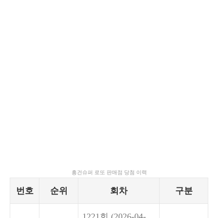
흥건슈퍼 로또 판매점 당첨 이력
번호
순위
회차
구분
1221회
(2026-04-