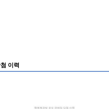
첨 이력
행복복권방 로또 판매점 당첨 이력