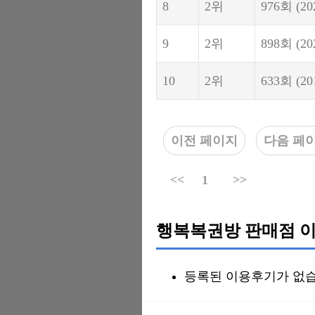
8
2위
976회
(20
9
2위
898회
(20
10
2위
633회
(20
이전 페이지
다음 페
<<
1
>>
행복복권방 판매점 이
등록된 이용후기가 없습