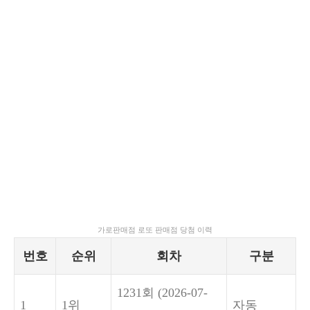
가로판매점 로또 판매점 당첨 이력
번호
순위
회차
구분
1231회
(2026-07-
1
1위
자동