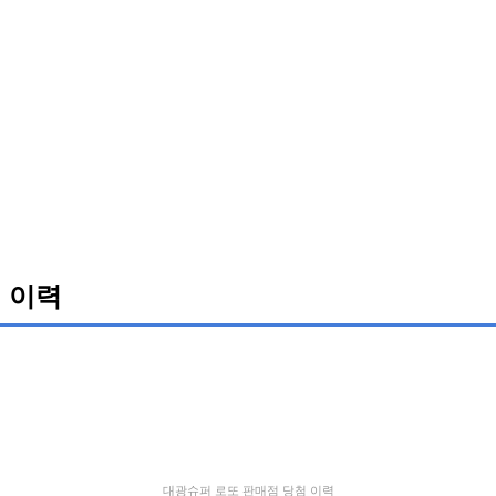
 이력
대광슈퍼 로또 판매점 당첨 이력