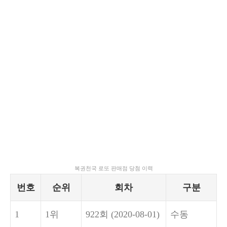
복권천국 로또 판매점 당첨 이력
번호
순위
회차
구분
1
1위
922회
(2020-08-01)
수동