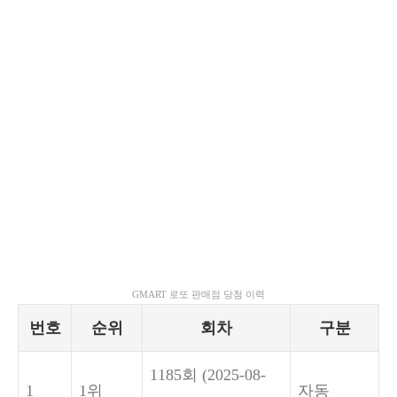
GMART 로또 판매점 당첨 이력
번호
순위
회차
구분
1185회
(2025-08-
1
1위
자동