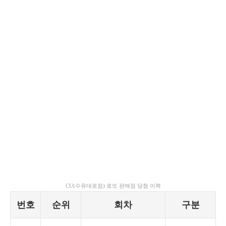
CU(수유대로점) 로또 판매점 당첨 이력
번호
순위
회차
구분