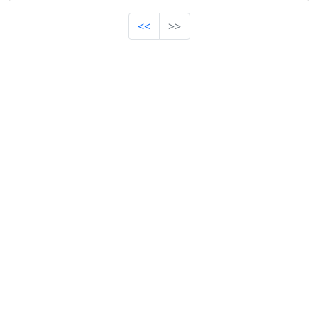
<<
>>