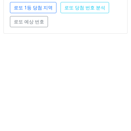
로또 1등 당첨 지역
로또 당첨 번호 분석
로또 예상 번호