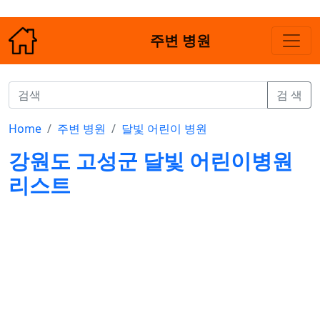
주변 병원
검 색
Home
주변 병원
달빛 어린이 병원
강원도 고성군 달빛 어린이병원
리스트