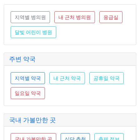
지역별 병의원
내 근처 병의원
응급실
달빛 어린이 병원
주변 약국
지역별 약국
내 근처 약국
공휴일 약국
일요일 약국
국내 가볼만한 곳
국내 가볼만한 곳
식당 추천
축제 정보