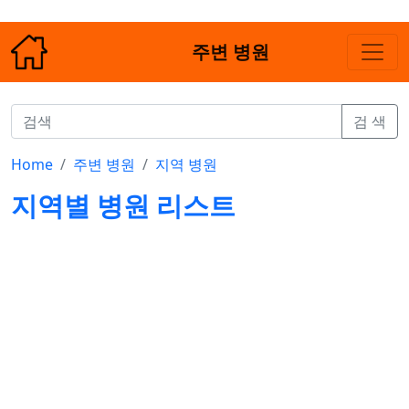
주변 병원
검 색
Home
주변 병원
지역 병원
지역별 병원 리스트