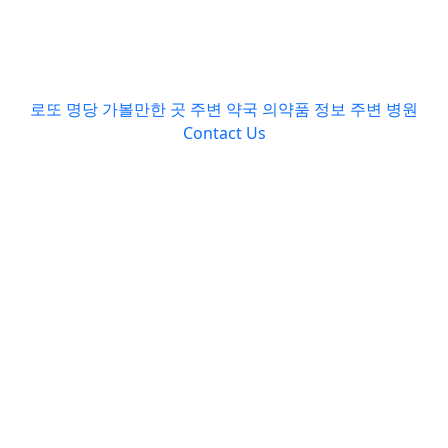
로또 명당
가볼만한 곳
주변 약국
의약품 정보
주변 병원
Contact Us