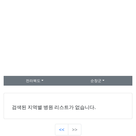
전라북도
순창군
검색된 지역별 병원 리스트가 없습니다.
<<
>>