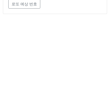
로또 예상 번호