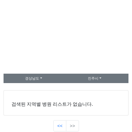
경상남도
진주시
검색된 지역별 병원 리스트가 없습니다.
<<
>>