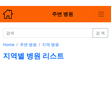
주변 병원
검 색
Home
주변 병원
지역 병원
지역별 병원 리스트