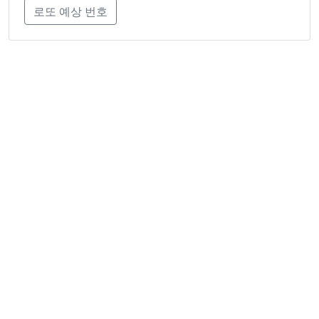
로또 예상 번호