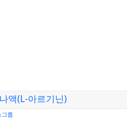
액(L-아르기닌)
스그룹