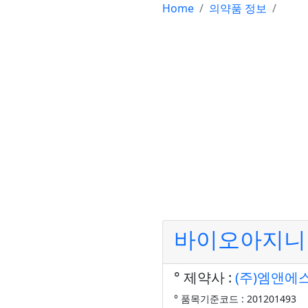
Home
의약품 정보
바이오아지니나
° 제약사 :
(주)엠앤에
° 품목기준코드 : 201201493