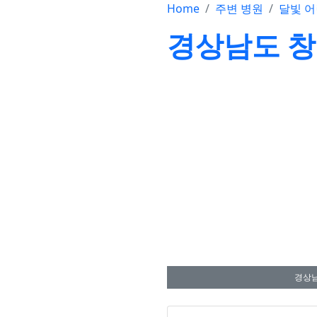
Home
주변 병원
달빛 어
경상남도 창
경상