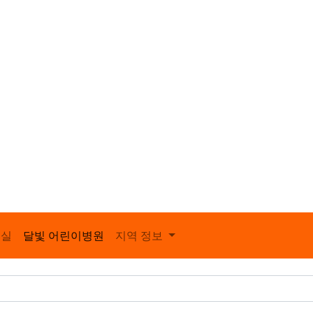
급실
달빛 어린이병원
지역 정보