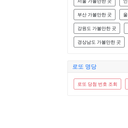
서울 가볼만한 곳
인
부산 가볼만한 곳
울
강원도 가볼만한 곳
경상남도 가볼만한 곳
로또 명당
로또 당첨 번호 조회