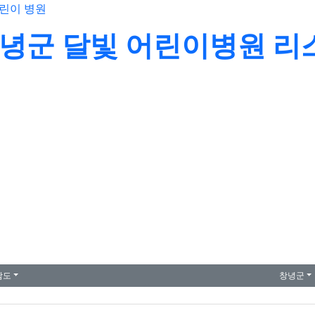
린이 병원
녕군 달빛 어린이병원 리
남도
창녕군