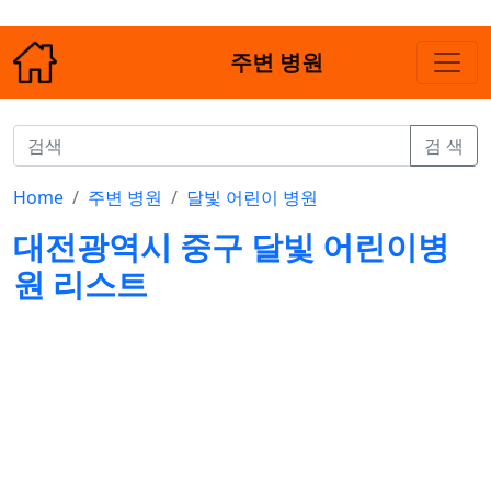
주변 병원
검 색
Home
주변 병원
달빛 어린이 병원
대전광역시 중구 달빛 어린이병
원 리스트