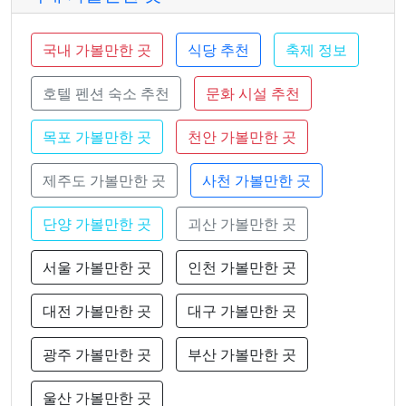
국내 가볼만한 곳
식당 추천
축제 정보
호텔 펜션 숙소 추천
문화 시설 추천
목포 가볼만한 곳
천안 가볼만한 곳
제주도 가볼만한 곳
사천 가볼만한 곳
단양 가볼만한 곳
괴산 가볼만한 곳
서울 가볼만한 곳
인천 가볼만한 곳
대전 가볼만한 곳
대구 가볼만한 곳
광주 가볼만한 곳
부산 가볼만한 곳
울산 가볼만한 곳