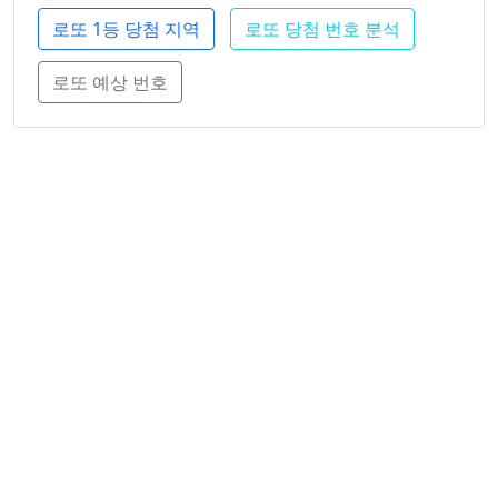
로또 1등 당첨 지역
로또 당첨 번호 분석
로또 예상 번호